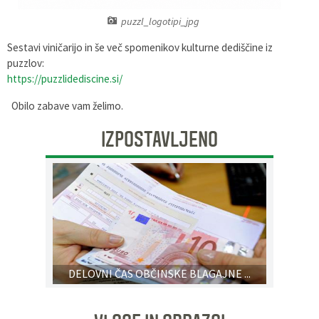
Pobratene občine
Glasilo Občan
Lokalna ponudba
puzzl_logotipi_jpg
Sestavi viničarijo in še več spomenikov kulturne dediščine iz
Organigram
Uradni vestniki
puzzlov:
https://puzzlidediscine.si/
Varstvo osebnih podatkov
Proračun občine
Obilo zabave vam želimo.
Katalog informacij javnega značaja
Lokalne volitve
IZPOSTAVLJENO
Strategije, programi
DELOVNI ČAS OBČINSKE BLAGAJNE ...