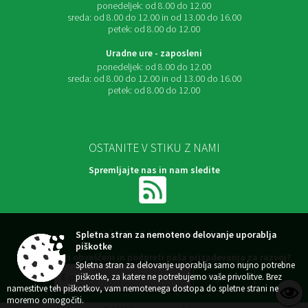
ponedeljek:
od 8.00 do 12.00
sreda:
od 8.00 do 12.00 in od 13.00 do 16.00
petek:
od 8.00 do 12.00
Uradne ure - zaposleni
ponedeljek:
od 8.00 do 12.00
sreda:
od 8.00 do 12.00 in od 13.00 do 16.00
petek:
od 8.00 do 12.00
OSTANITE V STIKU Z NAMI
Spremljajte nas in nam sledite
NAROČITE SE NA E-OBVESTILA
Spletna stran za nemoteno delovanje uporablja
piškotke
Želite ostati obveščeni in podpreti naša prizadevanja za razvoj?
Spletna stran za delovanje uporablja samo nujno potrebne
piškotke, za katere ne potrebujemo vaše privolitve. Brez
namestitve teh piškotkov, vam nemotenega dostopa do spletne strani ne
moremo omogočiti.