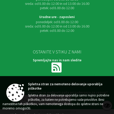
sreda:
od 8.00 do 12.00 in od 13.00 do 16.00
petek:
od 8.00 do 12.00
Uradne ure - zaposleni
ponedeljek:
od 8.00 do 12.00
sreda:
od 8.00 do 12.00 in od 13.00 do 16.00
petek:
od 8.00 do 12.00
OSTANITE V STIKU Z NAMI
Spremljajte nas in nam sledite
NAROČITE SE NA E-OBVESTILA
Spletna stran za nemoteno delovanje uporablja
piškotke
Želite ostati obveščeni in podpreti naša prizadevanja za razvoj?
Spletna stran za delovanje uporablja samo nujno potrebne
piškotke, za katere ne potrebujemo vaše privolitve. Brez
namestitve teh piškotkov, vam nemotenega dostopa do spletne strani ne
moremo omogočiti.
© 2026 Vse pravice pridržane