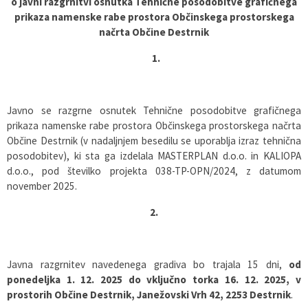
o javni razgrnitvi osnutka Tehnične posodobitve grafičnega
prikaza namenske rabe prostora Občinskega prostorskega
Pobratene občine
Glasilo Občan
Lokalna ponudba
načrta Občine Destrnik
Organigram
Uradni vestniki
1.
Varstvo osebnih podatkov
Proračun občine
Javno se razgrne osnutek Tehnične posodobitve grafičnega
Katalog informacij javnega značaja
Lokalne volitve
prikaza namenske rabe prostora Občinskega prostorskega načrta
Občine Destrnik (v nadaljnjem besedilu se uporablja izraz tehnična
posodobitev), ki sta ga izdelala MASTERPLAN d.o.o. in KALIOPA
Strategije, programi
d.o.o., pod številko projekta 038-TP-OPN/2024, z datumom
november 2025.
2.
Javna razgrnitev navedenega gradiva bo trajala 15 dni,
od
ponedeljka 1. 12. 2025 do vključno torka 16. 12. 2025, v
prostorih Občine Destrnik, Janežovski Vrh 42, 2253 Destrnik
.