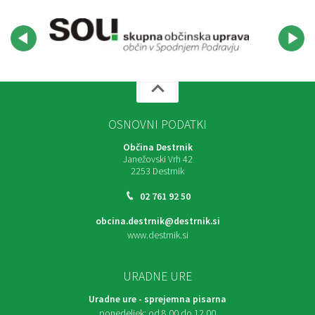
OSNOVNI PODATKI
Občina Destrnik
Janežovski Vrh 42
2253 Destrnik
02 761 92 50
obcina.destrnik@destrnik.si
www.destrnik.si
URADNE URE
Uradne ure - sprejemna pisarna
ponedeljek:
od 8.00 do 12.00